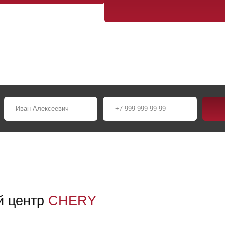
нтр
CHERY
★
е
и
Выгодный автокредит
★