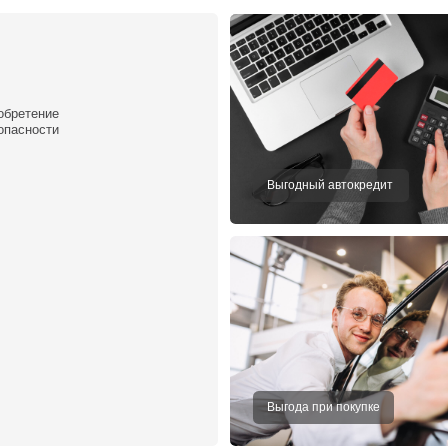
Выгода при покупке
TENET T4
TENET T4 - создан для решения повседневных семейных 
увлекательных путешествий, этот автомобиль привлека
внешним видом
➤
Выгода при сдаче автомобиля в Трейд-ин
д