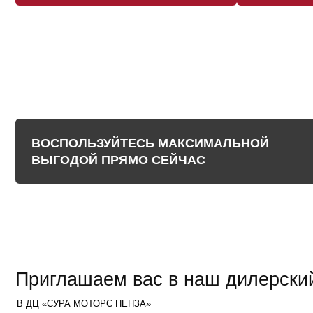
Приглашаем вас в наш дилерский це
В ДЦ
«СУРА МОТОРС ПЕНЗА»
Познакомитесь с моделями
CHERY ближе:
Покупка автомобиля у официального дилера – это не просто приобретени
транспортного средства, но и уверенность в его надежности, безопасност
и поддержке со стороны производителя.
Изучить комплектации и подобрать подходящую
Разобраться в кредитных программах
Посмотреть автомобили в наличии