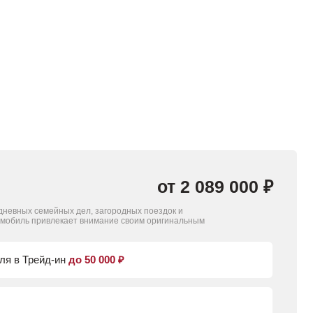
0 км пробега
Мощность:
Бак:
47 л.с.
51 л.
Рассчитать кредит