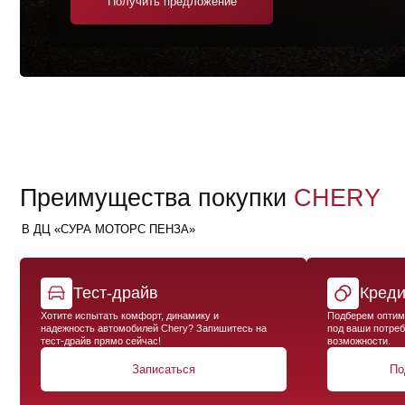
Преимущества покупки
CHERY
В ДЦ
«СУРА МОТОРС ПЕНЗА»
Тест-драйв
Кредит
Хотите испытать комфорт, динамику и
Подберем оптимальный ва
надежность автомобилей Chery? Запишитесь на
под ваши потребности и ф
тест-драйв прямо сейчас!
возможности.
Записаться
Подобрать 
ВОСПОЛЬЗУЙТЕСЬ МАКСИМАЛЬНОЙ
ВЫГОДОЙ ПРЯМО СЕЙЧАС