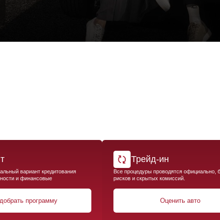
Трейд-ин
риант кредитования
Все процедуры проводятся официально, без
Х
инансовые
рисков и скрытых комиссий.
н
т
программу
Оценить авто
Оставить заяв