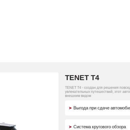
➤
Система кругового обзора
➤
Гарантия и поддержка
до 5 лет или 150 00
➤
Теплые опции
➤
Авто
в наличии с ПТС
Привод:
Трансмиссия:
передний
6ст. Робот
1
Получить предложение