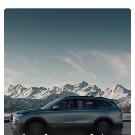
Спасибо за ваш выбор!
Мы стремимся предоставить вам наилучший
сервис и поддержку на всех этапах владения
автомобилем. Наша команда
профессионалов всегда готова помочь вам с
любыми вопросами, касающимися вашего
нового автомобиля Chery.