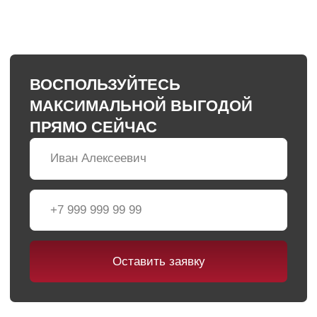
★
Выгода при покупке
★
Честный трейд-ин