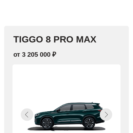
передний
7ст. Робот
Мощность:
Бак:
150 л.с.
55 л.
Получить предложение
Рассчитать кредит
Выбрать комплектацию
Откройте для себя
CHERY
:
Запишитесь на тест-драйв!