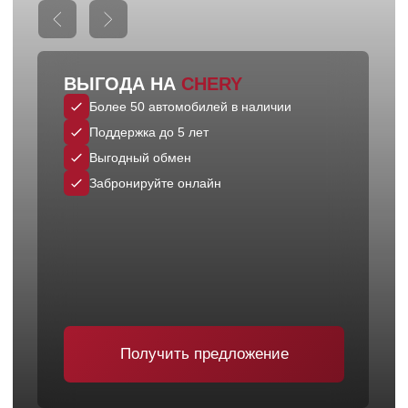
Тест-драйв
Хотите испытать комфорт, динамику и надежность
автомобилей Chery? Запишитесь на тест-драйв прямо
сейчас!
Записаться
Кредит
Подберем оптимальный вариант кредитования под
ваши потребности и финансовые возможности.
Подобрать программу
Трейд-ин
Все процедуры проводятся официально, без рисков и
скрытых комиссий.
Оценить авто