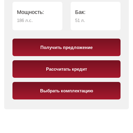
ВЫГОДА ДО 200 000 ₽
Трейд-ин
Вы хотите обновить свой автомобиль, но не знаете, что делать
со старым?
Наша программа Трейд-ин создана специально для вас! Она
позволяет быстро и выгодно обменять ваш текущий
автомобиль на новый, сэкономив при этом время и деньги.
Экономия времени. Вы избавляетесь от необходимости
продавать старый автомобиль самостоятельно.
Удобство. Весь процесс проходит в одном месте, что
значительно упрощает сделку.