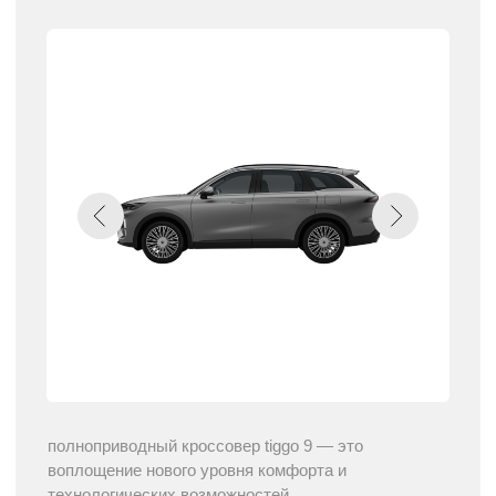
лидер продаж среди 7-местных кроссоверов
➤
Выгода при сдаче автомобиля в
Трейд-ин
до 250 000 ₽
➤
Круговой обзор и проекция вида
под автомобилем