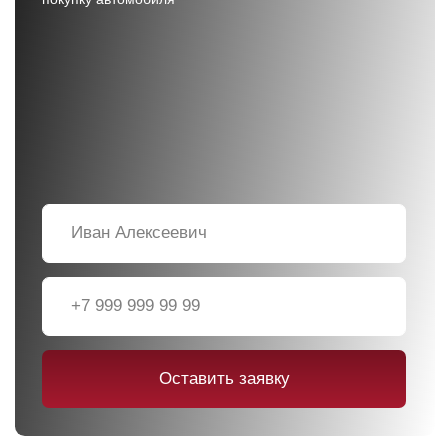
➤
Выгода при сдаче автомобиля в
Трейд-ин
до 100 000 ₽
➤
Современные камеры кругового
обзора 360 градусов
➤
Гарантия и поддержка
до 5 лет или
150 000 км пробега
➤
Цветной экран с бортовым
компьютером в панели приборов 12.3"
➤
Авто
в наличии с ПТС
Привод:
Трансмиссия: