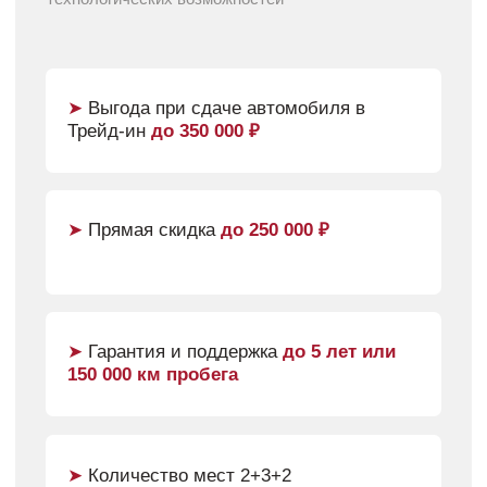
➤
Гарантия и поддержка
до 5 лет или
150 000 км пробега
➤
Круиз-контроль, выбор режима
вождения
➤
Авто
в наличии с ПТС
Привод:
Трансмиссия:
передний
7ст. Робот
Мощность:
Бак:
186 л.с.
51 л.
Получить предложение