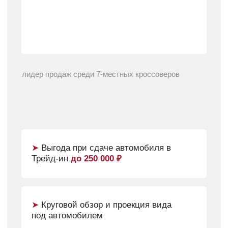
В ДЦ
«ДАКАР СОЛМАНСКОЕ»
Хотите испытать настоящий драйв перед покупкой?
Приглашаем вас на бесплатный тест-драйв наших
автомобилей! Это отличная возможность оценить все
преимущества выбранной модели лично за рулем.
Только за рулем вы сможете понять,
насколько удобно управлять автомобилем,
как он ведет себя на дороге и соответствует
ли вашим ожиданиям.
Проверьте работу систем безопасности и
динамические характеристики автомобиля в
реальных условиях.
Пройти тест-драйв