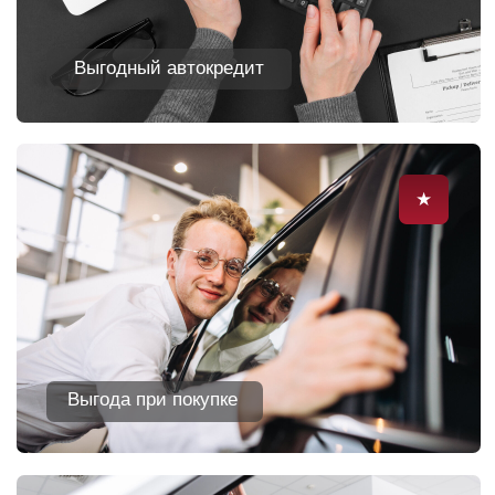
➤
Прямая скидка
до 250 000
₽
➤
Гарантия и поддержка
до 5 лет или
150 000 км пробега
➤
Количество мест 2+3+2
➤
Авто
в наличии с ПТС
Привод:
Трансмиссия:
полный
8АКПП
Мощность:
Бак:
245 л.с.
65 л.