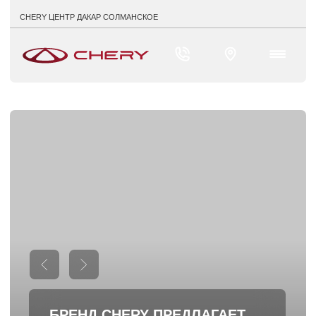
CHERY ЦЕНТР ДАКАР СОЛМАНСКОЕ
БРЕНД
CHERY
ПРЕДЛАГАЕТ
ПРОГРАММУ ТЕХНИЧЕСКОЙ
ПОДДЕРЖКИ КЛИЕНТОВ
«CHERY — ПОМОЩЬ В ПУТИ»
Более 50 автомобилей в наличии
Поддержка до 5 лет
Выгодный обмен